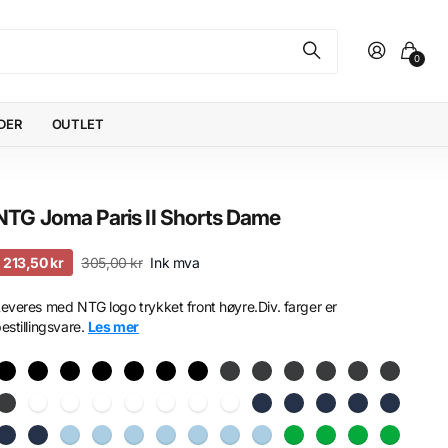
0
DER
OUTLET
NTG Joma Paris II Shorts Dame
213,50 kr
305,00 kr
Ink mva
everes med NTG logo trykket front høyre.Div. farger er
estillingsvare.
Les mer