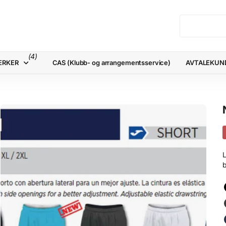
(4)
ERKER
CAS (Klubb- og arrangementsservice)
AVTALEKUN
L
b