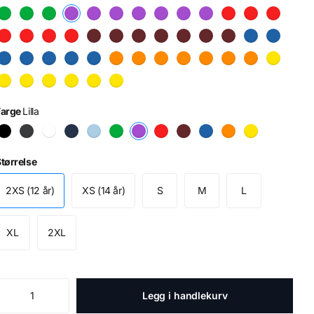
Farge
Lilla
tørrelse
2XS (12 år)
XS (14 år)
S
M
L
XL
2XL
Legg i handlekurv