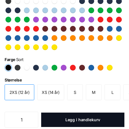
Farge
Sort
Størrelse
2XS (12 år)
XS (14 år)
S
M
L
Legg i handlekurv