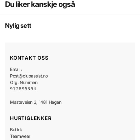
Du liker kanskje også
Nylig sett
KONTAKT OSS
Email:
Post@clubassist.no
Org. Nummer:
912895394
HURTIGLENKER
Butikk
Teamwear