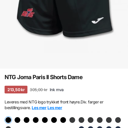
NTG Joma Paris II Shorts Dame
213,50 kr
305,00 kr
Ink mva
Leveres med NTG logo trykket front høyre.Div. farger er
bestillingsvare.
Les mer
Les mer