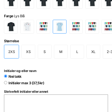
Farge
Lys Blå
Størrelse
2XS
XS
S
M
L
XL
2-
Initialer og-eller navn
Nei takk
Initialer max 3 (37,5kr)
Skrivefelt initialer eller annet