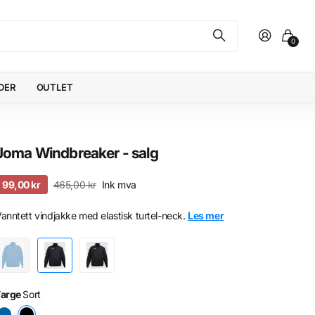
0
DER
OUTLET
Joma Windbreaker - salg
99,00 kr
465,00 kr
Ink mva
anntett vindjakke med elastisk turtel-neck.
Les mer
Farge
Sort