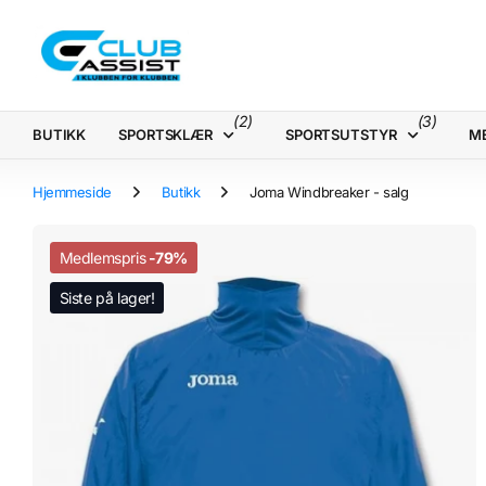
(2)
(3)
BUTIKK
SPORTSKLÆR
SPORTSUTSTYR
M
Hjemmeside
Butikk
Joma Windbreaker - salg
Medlemspris
-79%
Siste på lager!