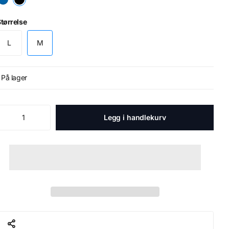
tørrelse
L
M
På lager
Legg i handlekurv