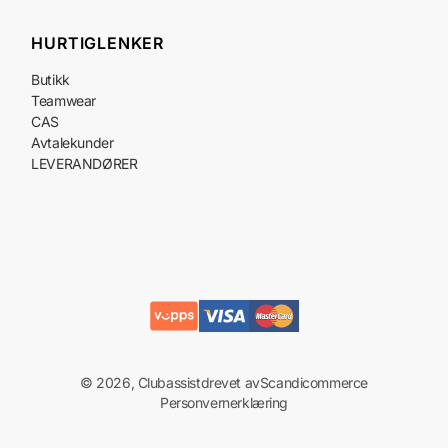
HURTIGLENKER
Butikk
Teamwear
CAS
Avtalekunder
LEVERANDØRER
© 2026, Clubassist
drevet av
Scandicommerce
Personvernerklæring