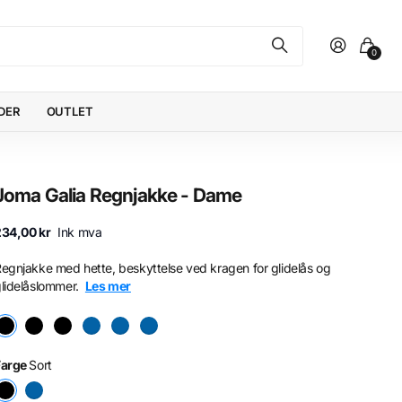
0
DER
OUTLET
Joma Galia Regnjakke - Dame
234,00 kr
Ink mva
egnjakke med hette, beskyttelse ved kragen for glidelås og
lidelåslommer.
Les mer
Farge
Sort