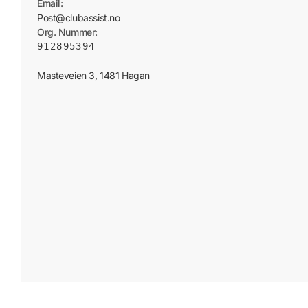
Email:
Post@clubassist.no
Org. Nummer:
912895394