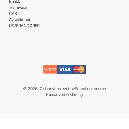
Butikk
Teamwear
CAS
Avtalekunder
LEVERANDØRER
© 2026, Clubassist
drevet av
Scandicommerce
Personvernerklæring