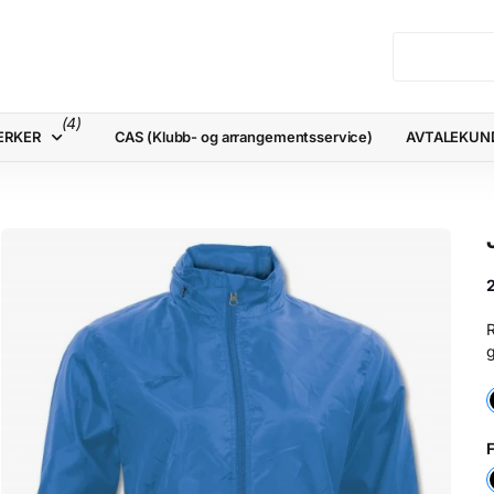
(4)
ERKER
CAS (Klubb- og arrangementsservice)
AVTALEKUN
R
g