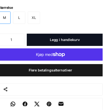
tørrelse
M
L
XL
Legg i handlekurv
Flere betalingsalternativer