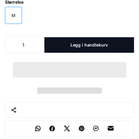
Størrelse
M
Legg i handlekurv