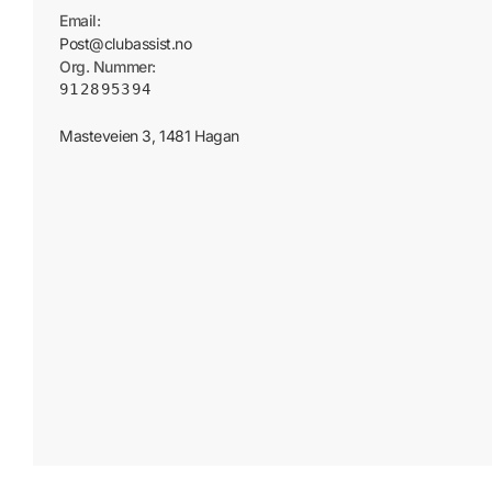
Email:
Post@clubassist.no
Org. Nummer:
912895394