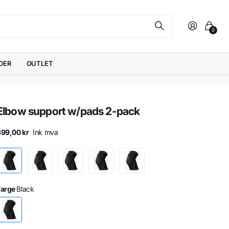
0
DER
OUTLET
Elbow support w/pads 2-pack
399,00 kr
Ink mva
Farge
Black