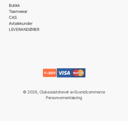
Butikk
Teamwear
CAS
Avtalekunder
LEVERANDØRER
© 2026, Clubassist
drevet av
Scandicommerce
Personvernerklæring