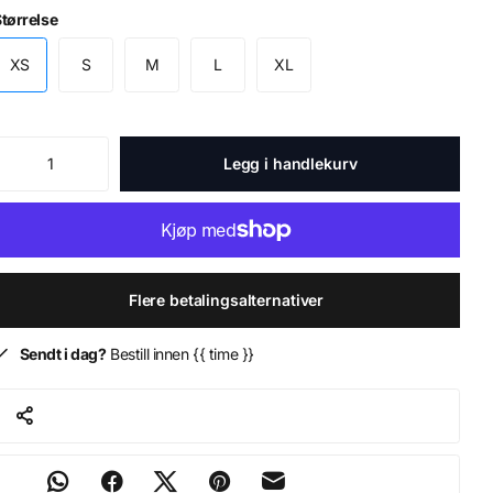
tørrelse
XS
S
M
L
XL
Legg i handlekurv
Flere betalingsalternativer
Sendt i dag?
Bestill innen {{ time }}