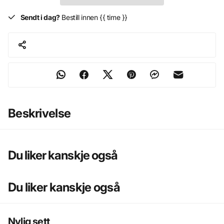
Sendt i dag?
Bestill innen {{ time }}
Beskrivelse
Du liker kanskje også
Du liker kanskje også
Nylig sett