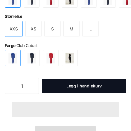
Størrelse
XXS
XS
S
M
L
Farge
Club Cobalt
Legg i handlekurv