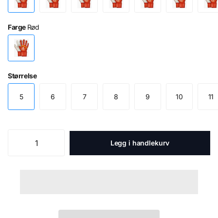
Farge
Rød
Størrelse
5
6
7
8
9
10
11
Legg i handlekurv