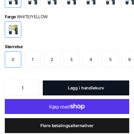
Farge
WHITE/YELLOW
Størrelse
0
1
2
3
4
5
6
Legg i handlekurv
Flere betalingsalternativer