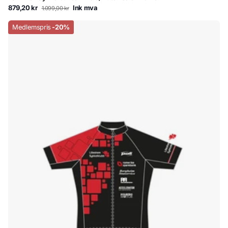
879,20 kr
Ink mva
1.099,00 kr
Medlemspris
-20%