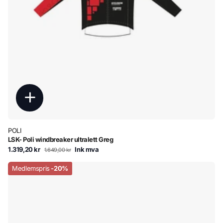
POLI
LSK- Poli windbreaker ultralett Greg
1.319,20 kr
Ink mva
1.649,00 kr
Medlemspris
-20%