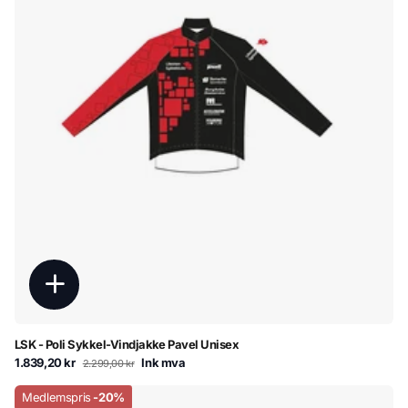
LSK - Poli Sykkel-Vindjakke Pavel Unisex
1.839,20 kr
Ink mva
2.299,00 kr
Medlemspris
-20%