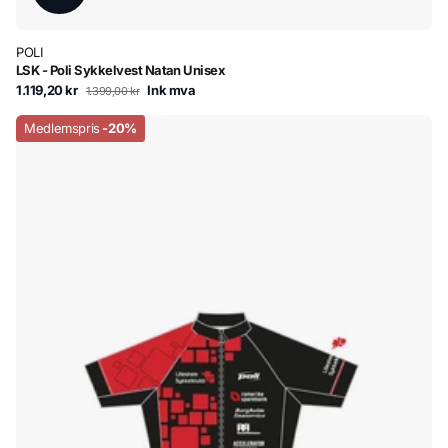
POLI
LSK - Poli Sykkelvest Natan Unisex
1.119,20 kr
Ink mva
1.399,00 kr
Medlemspris
-20%