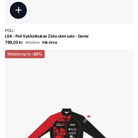
POLI
LSK - Poli Sykkelbukse Zinia uten sele - Dame
799,20 kr
Ink mva
999,00 kr
Medlemspris
-20%