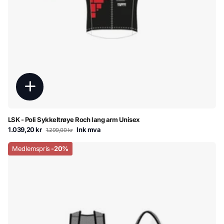
LSK - Poli Sykkeltrøye Roch lang arm Unisex
1.039,20 kr
Ink mva
1.299,00 kr
Medlemspris
-20%