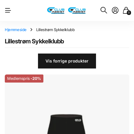
0
Hjemmeside
Lillestrøm Sykkelklubb
Lillestrøm Sykkelklubb
Vis forrige produkter
Medlemspris
-20%