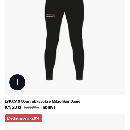
LSK CAS Overtrekksbukse Mikrofiber Dame
879,20 kr
Ink mva
1.099,00 kr
Medlemspris
-20%