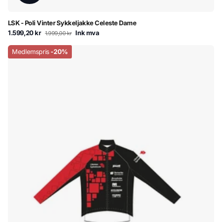
LSK - Poli Vinter Sykkeljakke Celeste Dame
1.599,20 kr
Ink mva
1.999,00 kr
Medlemspris
-20%