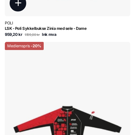
POLI
LSK - Poli Sykkelbukse Zinia med sele - Dame
959,20 kr
Ink mva
1.199,00 kr
Medlemspris
-20%