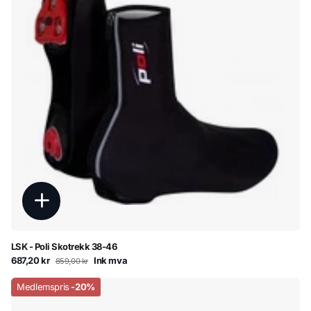
LSK - Poli Skotrekk 38-46
687,20 kr
Ink mva
859,00 kr
Medlemspris
-20%